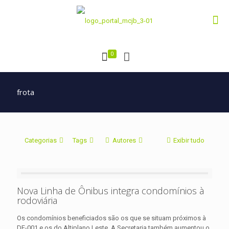
0
frota
Categorias
Tags
Autores
Exibir tudo
Nova Linha de Ônibus integra condomínios à
rodoviária
Os condomínios beneficiados são os que se situam próximos à
DF-001 e os do Altiplano Leste. A Secretaria também aumentou o