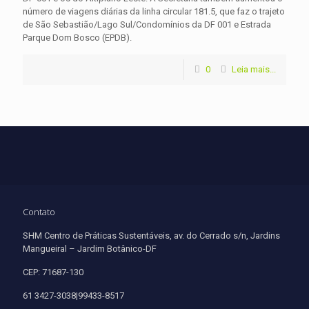
número de viagens diárias da linha circular 181.5, que faz o trajeto
de São Sebastião/Lago Sul/Condomínios da DF 001 e Estrada
Parque Dom Bosco (EPDB).
0
Leia mais...
Contato
SHM Centro de Práticas Sustentáveis, av. do Cerrado s/n, Jardins
Mangueiral – Jardim Botânico-DF
CEP: 71687-130
61 3427-3038|99433-8517