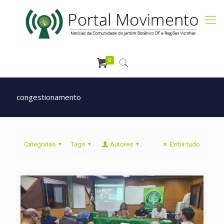
0
congestionamento
Categorias
Tags
Autores
Exibir tudo