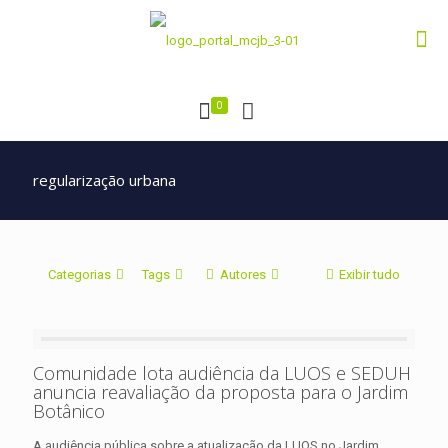
0
regularização urbana
Categorias
Tags
Autores
Exibir tudo
Comunidade lota audiência da LUOS e SEDUH
anuncia reavaliação da proposta para o Jardim
Botânico
A audiência pública sobre a atualização da LUOS no Jardim