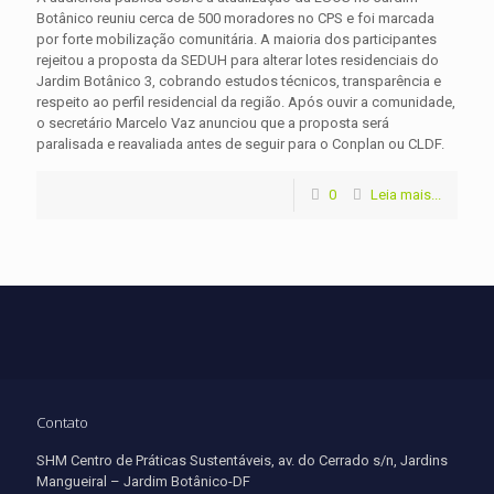
Botânico reuniu cerca de 500 moradores no CPS e foi marcada
por forte mobilização comunitária. A maioria dos participantes
rejeitou a proposta da SEDUH para alterar lotes residenciais do
Jardim Botânico 3, cobrando estudos técnicos, transparência e
respeito ao perfil residencial da região. Após ouvir a comunidade,
o secretário Marcelo Vaz anunciou que a proposta será
paralisada e reavaliada antes de seguir para o Conplan ou CLDF.
0
Leia mais...
Contato
SHM Centro de Práticas Sustentáveis, av. do Cerrado s/n, Jardins
Mangueiral – Jardim Botânico-DF