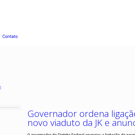
Contato
Governador ordena ligaçã
novo viaduto da JK e anun
O governador do Distrito Federal anunciou a licitação do no