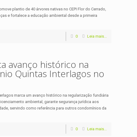
move plantio de 40 árvores nativas no CEPI Flor do Cerrado,
anças e fortalece a educação ambiental desde a primeira
0
Leia mais...
a avanço histórico na
io Quintas Interlagos no
rlagos marca um avanço histórico na regularização fundiária
licenciamento ambiental, garante segurança jurídica aos
idade, servindo como referência para outros condomínios da
0
Leia mais...