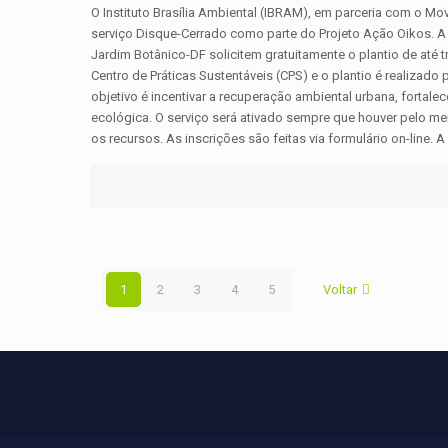
O Instituto Brasília Ambiental (IBRAM), em parceria com o M
serviço Disque-Cerrado como parte do Projeto Ação Oikos. A 
Jardim Botânico-DF solicitem gratuitamente o plantio de até
Centro de Práticas Sustentáveis (CPS) e o plantio é realizado 
objetivo é incentivar a recuperação ambiental urbana, fortal
ecológica. O serviço será ativado sempre que houver pelo 
os recursos. As inscrições são feitas via formulário on-line. A 
1
2
3
4
5
Voltar