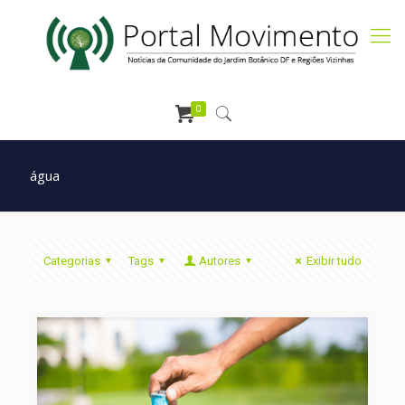
0
água
Categorias
Tags
Autores
Exibir tudo