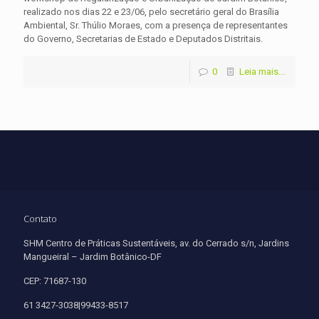
realizado nos dias 22 e 23/06, pelo secretário geral do Brasília
Ambiental, Sr. Thúlio Moraes, com a presença de representantes
do Governo, Secretarias de Estado e Deputados Distritais.
0
Leia mais...
Contato
SHM Centro de Práticas Sustentáveis, av. do Cerrado s/n, Jardins
Mangueiral – Jardim Botânico-DF
CEP: 71687-130
61 3427-3038|99433-8517