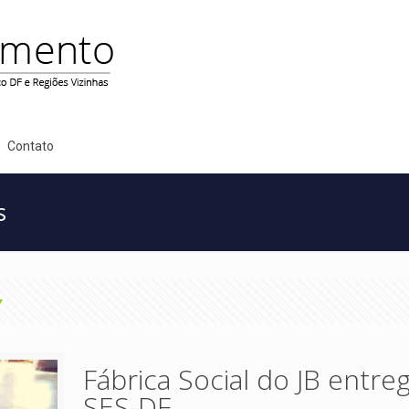
Contato
s
Fábrica Social do JB entre
SES-DF