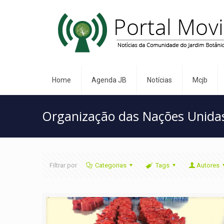
Home
Agenda JB
Notícias
Mcjb
Organização das Nações Unida
Filtrar por
Categorias
Tags
Autores