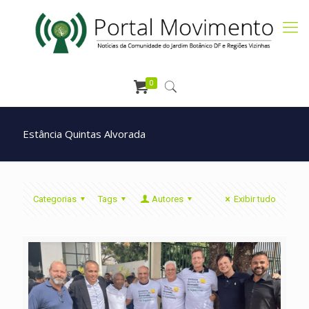
0
Estância Quintas Alvorada
Categorias
Tags
Autores
Exibir tudo