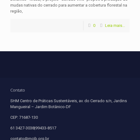
mudas nativas do cerrado para aumentar a cobertura florestal na
região,
0
Leia mais...
Contato
SHM Centro de Práticas Sustentáveis, av. do Cerrado s/n, Jardins
Mangueiral – Jardim Botânico-DF
CEP: 71687-130
61 3427-3038|99433-8517
contato@mcjb.org.br