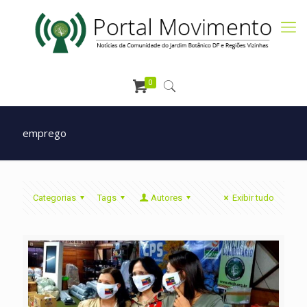
0
emprego
Categorias
Tags
Autores
Exibir tudo