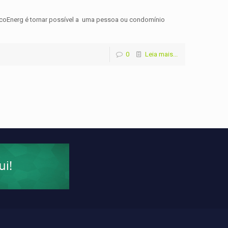
EcoEnerg é tornar possível a uma pessoa ou condomínio
0
Leia mais...