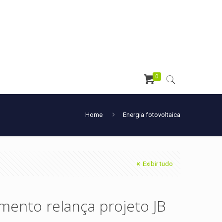
0
Home
Energia fotovoltaica
Exibir tudo
imento relança projeto JB