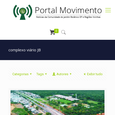
0
complexo viário JB
Categorias
Tags
Autores
Exibir tudo