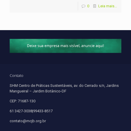
0
Leia mais...
Contato
SHM Centro de Práticas Sustentáveis, av. do Cerrado s/n, Jardins
Mangueiral – Jardim Botânico-DF
CEP: 71687-130
61 3427-3038|99433-8517
contato@mcjb.org.br