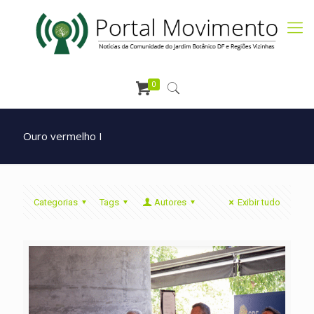
0
Ouro vermelho I
Categorias
Tags
Autores
Exibir tudo