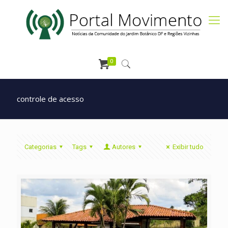
0
controle de acesso
Categorias
Tags
Autores
Exibir tudo