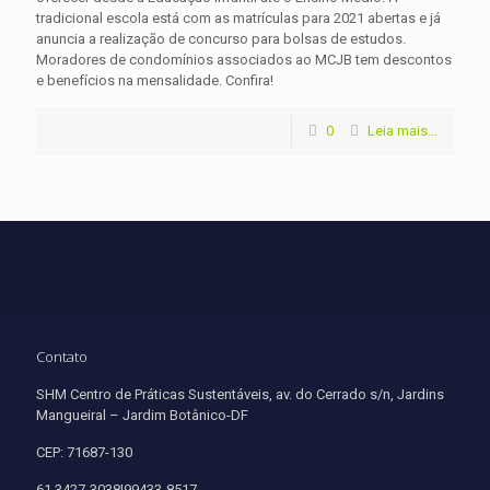
tradicional escola está com as matrículas para 2021 abertas e já
anuncia a realização de concurso para bolsas de estudos.
Moradores de condomínios associados ao MCJB tem descontos
e benefícios na mensalidade. Confira!
0
Leia mais...
Contato
SHM Centro de Práticas Sustentáveis, av. do Cerrado s/n, Jardins
Mangueiral – Jardim Botânico-DF
CEP: 71687-130
61 3427-3038|99433-8517