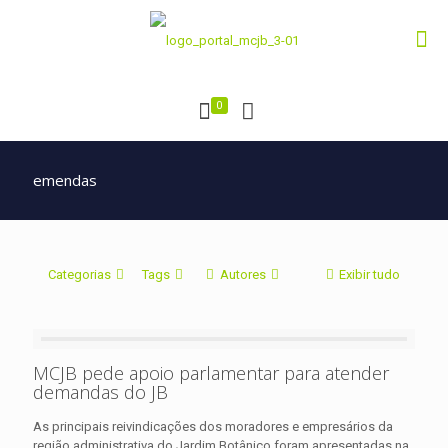
0
emendas
Categorias
Tags
Autores
Exibir tudo
MCJB pede apoio parlamentar para atender
demandas do JB
As principais reivindicações dos moradores e empresários da
região administrativa do Jardim Botânico foram apresentadas na