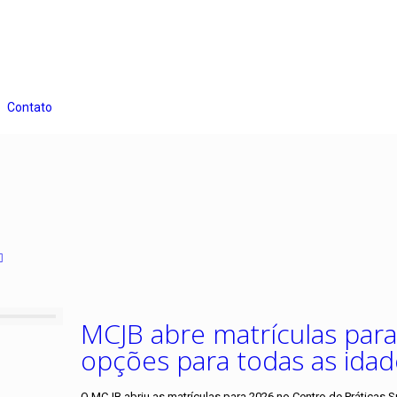
Contato
MCJB abre matrículas par
opções para todas as idad
O MCJB abriu as matrículas para 2026 no Centro de Práticas S