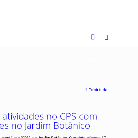
0
Home
esporte e cultura
Exibir tudo
a atividades no CPS com
es no Jardim Botânico
ustentáveis (CPS), no Jardim Botânico. O projeto oferece 17