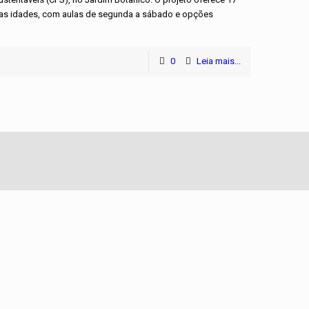
s as idades, com aulas de segunda a sábado e opções
0
Leia mais...