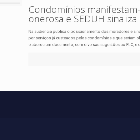
Condomínios manifestam-
onerosa e SEDUH sinaliza 
Na audiência pública o posicionamento dos moradores e sín
por serviços já custeados pelos condomínios e que seriam 
elaborou um documento, com diversas sugestões ao PLC, e o