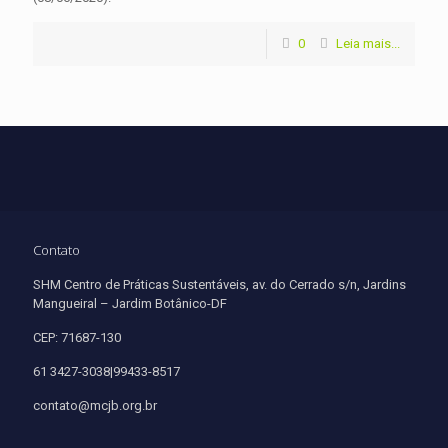
0
Leia mais...
Contato
SHM Centro de Práticas Sustentáveis, av. do Cerrado s/n, Jardins
Mangueiral – Jardim Botânico-DF
CEP: 71687-130
61 3427-3038|99433-8517
contato@mcjb.org.br