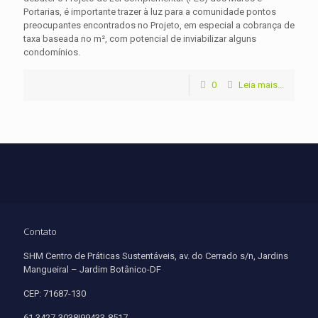
Portarias, é importante trazer à luz para a comunidade pontos
preocupantes encontrados no Projeto, em especial a cobrança de
taxa baseada no m², com potencial de inviabilizar alguns
condomínios.
0
Leia mais...
Contato
SHM Centro de Práticas Sustentáveis, av. do Cerrado s/n, Jardins
Mangueiral – Jardim Botânico-DF
CEP: 71687-130
61 3427-3038|99433-8517