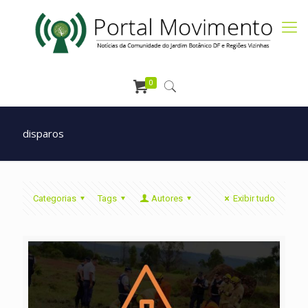
0
disparos
Categorias
Tags
Autores
Exibir tudo