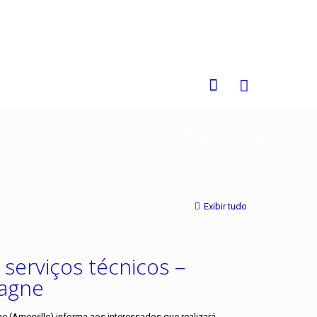
0
Home
comunicado
Exibir tudo
 serviços técnicos –
tagne
(Amorville) informa aos interessados que realizará