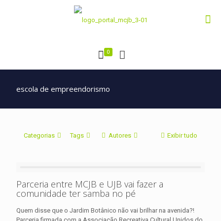
0
escola de empreendorismo
Categorias
Tags
Autores
Exibir tudo
Parceria entre MCJB e UJB vai fazer a
comunidade ter samba no pé
Quem disse que o Jardim Botânico não vai brilhar na avenida?!
Parceria firmada com a Associação Recreativa Cultural Unidos do