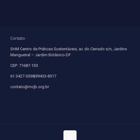
Contato
SHM Centro de Práticas Sustentáveis, av. do Cerrado s/n, Jardins
Mangueiral – Jardim Botânico-DF
CEP: 71687-130
61 3427-3038|99433-8517
contato@mcjb.org.br