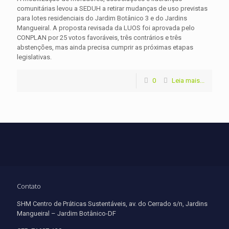
comunitárias levou a SEDUH a retirar mudanças de uso previstas
para lotes residenciais do Jardim Botânico 3 e do Jardins
Mangueiral. A proposta revisada da LUOS foi aprovada pelo
CONPLAN por 25 votos favoráveis, três contrários e três
abstenções, mas ainda precisa cumprir as próximas etapas
legislativas.
0
Leia mais...
Contato
SHM Centro de Práticas Sustentáveis, av. do Cerrado s/n, Jardins
Mangueiral – Jardim Botânico-DF