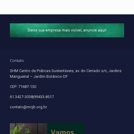
Contato
SHM Centro de Práticas Sustentáveis, av. do Cerrado s/n, Jardins
Mangueiral – Jardim Botânico-DF
CEP: 71687-130
61 3427-3038|99433-8517
contato@mcjb.org.br