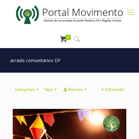
0
arraiás comunitários DF
Categorias
Tags
Autores
Exibir tudo