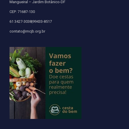
Mangueiral – Jardim Botânico-DF
CEP: 71687-130
61 3427-3038|99433-8517
contato@mcjb.org.br