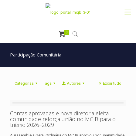
0
Participação Comunitária
Categorias
Tags
Autores
Exibir tudo
Contas aprovadas e nova diretoria eleita:
comunidade reforça união no MCJB para o
triênio 2026–2029
A Assembleia Geral Ordinária do MCJB aprovou por unanimidade