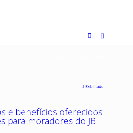
0
Home
Colégio Objetivo
Exibir tudo
s e benefícios oferecidos
es para moradores do JB