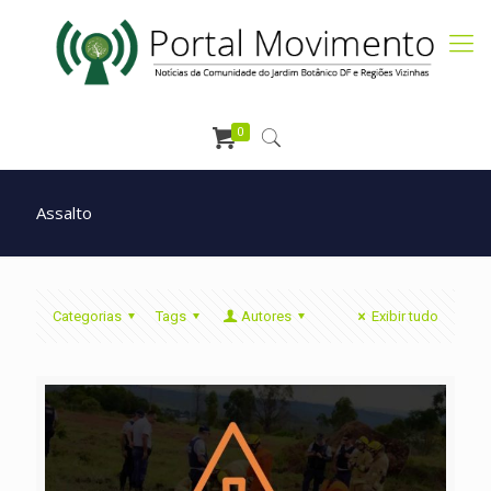
0
Assalto
Categorias
Tags
Autores
Exibir tudo