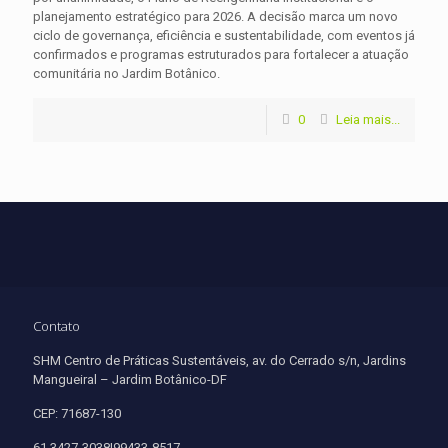
planejamento estratégico para 2026. A decisão marca um novo
ciclo de governança, eficiência e sustentabilidade, com eventos já
confirmados e programas estruturados para fortalecer a atuação
comunitária no Jardim Botânico.
0
Leia mais...
Contato
SHM Centro de Práticas Sustentáveis, av. do Cerrado s/n, Jardins
Mangueiral – Jardim Botânico-DF
CEP: 71687-130
61 3427-3038|99433-8517