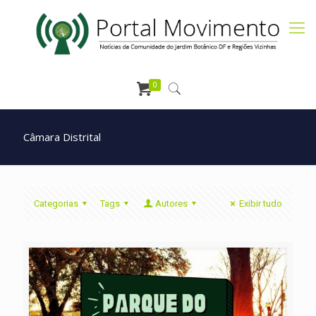
0
Câmara Distrital
Categorias
Tags
Autores
Exibir tudo