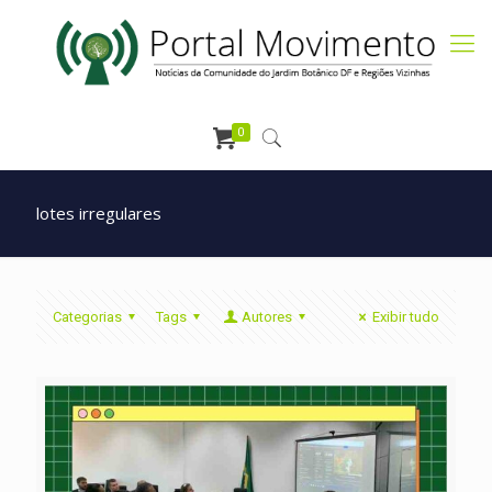
0
lotes irregulares
Categorias
Tags
Autores
Exibir tudo