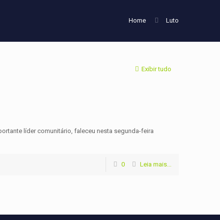
Home
Luto
Exibir tudo
rtante líder comunitário, faleceu nesta segunda-feira
0
Leia mais...