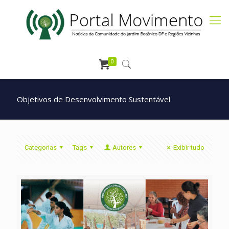
0
Objetivos de Desenvolvimento Sustentável
Categorias
Tags
Autores
Exibir tudo