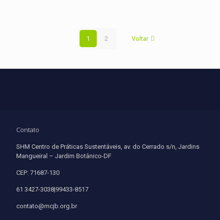
1
2
Voltar
Contato
SHM Centro de Práticas Sustentáveis, av. do Cerrado s/n, Jardins
Mangueiral – Jardim Botânico-DF
CEP: 71687-130
61 3427-3038|99433-8517
contato@mcjb.org.br