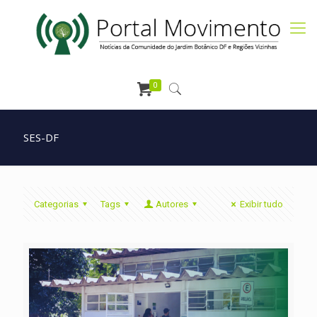
0
SES-DF
Categorias
Tags
Autores
Exibir tudo