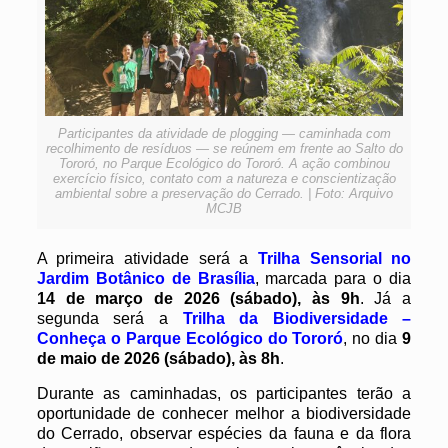
Participantes da atividade de plogging — caminhada com
recolhimento de resíduos — se reúnem em frente ao Salto do
Tororó, no Parque Ecológico do Tororó. A ação combinou
exercício físico, contato com a natureza e conscientização
ambiental sobre a preservação do Cerrado. | Foto: Arquivo
MCJB
A primeira atividade será a
Trilha Sensorial no
Jardim Botânico de Brasília
, marcada para o dia
14 de março de 2026 (sábado), às 9h
. Já a
segunda será a
Trilha da Biodiversidade –
Conheça o Parque Ecológico do Tororó
, no dia
9
de maio de 2026 (sábado), às 8h
.
Durante as caminhadas, os participantes terão a
oportunidade de conhecer melhor a biodiversidade
do Cerrado, observar espécies da fauna e da flora