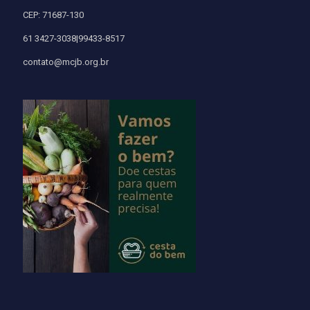
CEP: 71687-130
61 3427-3038|99433-8517
contato@mcjb.org.br