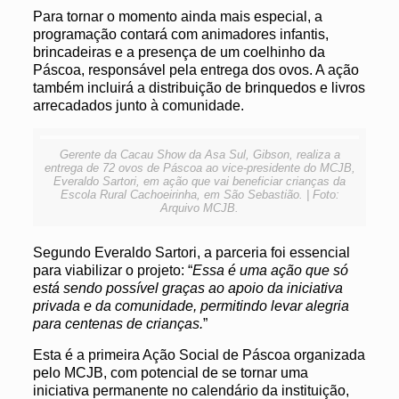
Para tornar o momento ainda mais especial, a
programação contará com animadores infantis,
brincadeiras e a presença de um coelhinho da
Páscoa, responsável pela entrega dos ovos. A ação
também incluirá a distribuição de brinquedos e livros
arrecadados junto à comunidade.
Gerente da Cacau Show da Asa Sul, Gibson, realiza a
entrega de 72 ovos de Páscoa ao vice-presidente do MCJB,
Everaldo Sartori, em ação que vai beneficiar crianças da
Escola Rural Cachoeirinha, em São Sebastião. | Foto:
Arquivo MCJB.
Segundo Everaldo Sartori, a parceria foi essencial
para viabilizar o projeto: “
Essa é uma ação que só
está sendo possível graças ao apoio da iniciativa
privada e da comunidade, permitindo levar alegria
para centenas de crianças.
”
Esta é a primeira Ação Social de Páscoa organizada
pelo MCJB, com potencial de se tornar uma
iniciativa permanente no calendário da instituição,