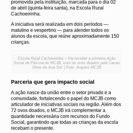
promovida pela instituição, marcada para o dia 02
de abril (quinta-feira santa), na Escola Rural
Cachoeirinha.
A iniciativa será realizada em dois períodos —
matutino e vespertino — para atender todos os
alunos da escola, que reúne aproximadamente 150
crianças.
Escola Rural Cachoeirinha – Vai receber a primeira Ação
Social de Páscoa do MCJB, com os ovos doados pela Cacau
Show da Asa Sul. | Foto: Arquivo MCJB
Parceria que gera impacto social
A ação nasce da união entre o setor privado e a
comunidade, fortalecendo o papel do MCJB como
articulador de iniciativas sociais na região. Além dos
72 ovos doados, o MCJB irá complementar a
quantidade necessária com recursos do Fundo
Social, garantindo que todas as crianças da escola
recebam o presente.