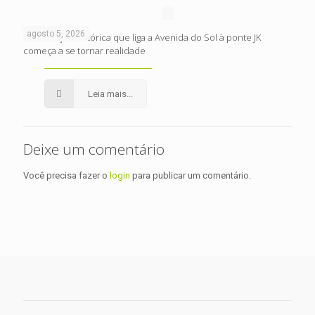
agosto 5, 2026
Intervenção histórica que liga a Avenida do Sol à ponte JK
começa a se tornar realidade
Leia mais...
Deixe um comentário
Você precisa fazer o
login
para publicar um comentário.