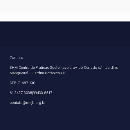
Contato
SHM Centro de Práticas Sustentáveis, av. do Cerrado s/n, Jardins
Mangueiral – Jardim Botânico-DF
CEP: 71687-130
61 3427-3038|99433-8517
contato@mcjb.org.br