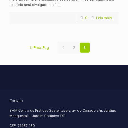
relatório será divulgado ao final.
0
Leia mais...
Prox. Pag
1
2
3
Contato
SHM Centro de Práticas Sustentáveis, av. do Cerrado s/n, Jardins
Mangueiral – Jardim Botânico-DF
CEP: 71687-130