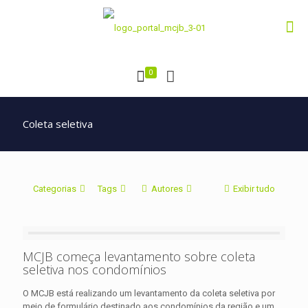
0
Coleta seletiva
Categorias
Tags
Autores
Exibir tudo
MCJB começa levantamento sobre coleta
seletiva nos condomínios
O MCJB está realizando um levantamento da coleta seletiva por
meio de formulário destinado aos condomínios da região e um