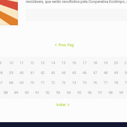
recicláveis, que serão recolhidos pela Cooperativa Ecolimpo
Prox. Pag
9
10
11
12
13
14
15
16
17
18
19
20
2
38
39
40
41
42
43
44
45
46
47
48
49
5
67
68
69
70
71
72
73
74
75
76
77
78
7
88
89
90
91
92
93
94
95
96
97
98
99
Voltar