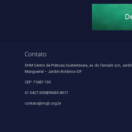
Contato
SHM Centro de Práticas Sustentáveis, av. do Cerrado s/n, Jardi
Mangueiral – Jardim Botânico-DF
CEP: 71687-130
61 3427-3038|99433-8517
contato@mcjb.org.br