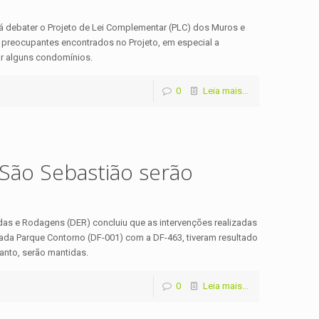
á debater o Projeto de Lei Complementar (PLC) dos Muros e
s preocupantes encontrados no Projeto, em especial a
zar alguns condomínios.
0
Leia mais...
São Sebastião serão
das e Rodagens (DER) concluiu que as intervenções realizadas
ada Parque Contorno (DF-001) com a DF-463, tiveram resultado
tanto, serão mantidas.
0
Leia mais...