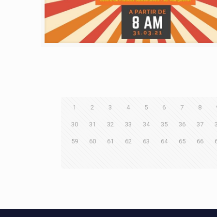
1
2
3
4
5
6
7
8
30
31
32
33
34
35
36
37
59
60
61
62
63
64
65
66