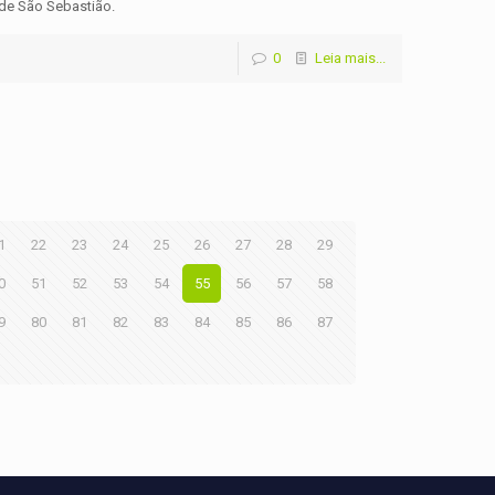
, de São Sebastião.
0
Leia mais...
1
22
23
24
25
26
27
28
29
0
51
52
53
54
55
56
57
58
9
80
81
82
83
84
85
86
87