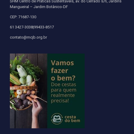
SHM Centro de Práticas Sustentáveis, av. do Cerrado s/n, Jardins
Mangueiral – Jardim Botânico-DF
CEP: 71687-130
61 3427-3038|99433-8517
contato@mcjb.org.br