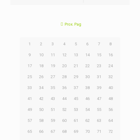
Prox. Pag
1
2
3
4
5
6
7
8
9
10
11
12
13
14
15
16
17
18
19
20
21
22
23
24
25
26
27
28
29
30
31
32
33
34
35
36
37
38
39
40
41
42
43
44
45
46
47
48
49
50
51
52
53
54
55
56
57
58
59
60
61
62
63
64
65
66
67
68
69
70
71
72