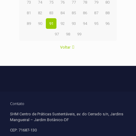
73
74
75
76
77
78
79
80
81
82
83
84
85
86
87
88
89
90
91
92
93
94
95
96
97
98
99
Voltar
Contato
SHM Centro de Práticas Sustentáveis, av. do Cerrado s/n, Jardins
Mangueiral – Jardim Botânico-DF
CEP: 71687-130