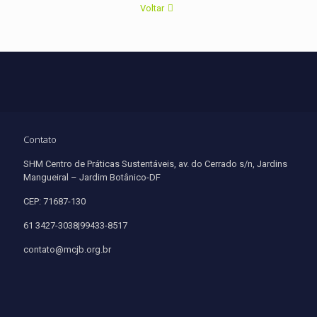
Voltar
Contato
SHM Centro de Práticas Sustentáveis, av. do Cerrado s/n, Jardins
Mangueiral – Jardim Botânico-DF
CEP: 71687-130
61 3427-3038|99433-8517
contato@mcjb.org.br