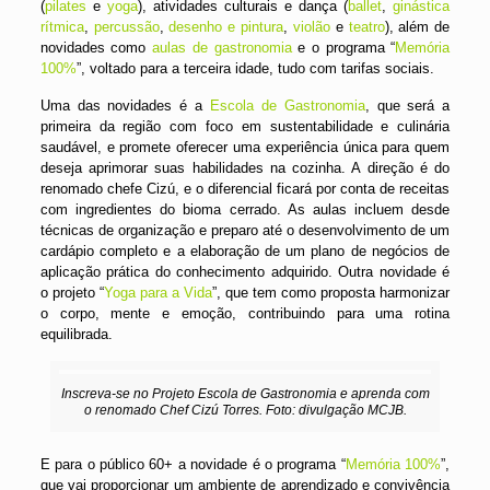
(
pilates
e
yoga
), atividades culturais e dança (
ballet
,
ginástica
rítmica
,
percussão
,
desenho e pintura
,
violão
e
teatro
), além de
novidades como
aulas de gastronomia
e o programa “
Memória
100%
”, voltado para a terceira idade, tudo com tarifas sociais.
Uma das novidades é a
Escola de Gastronomia
, que será a
primeira da região com foco em sustentabilidade e culinária
saudável, e promete oferecer uma experiência única para quem
deseja aprimorar suas habilidades na cozinha. A direção é do
renomado chefe Cizú, e o diferencial ficará por conta de receitas
com ingredientes do bioma cerrado.
As aulas incluem desde
técnicas de organização e preparo até o desenvolvimento de um
cardápio completo e a elaboração de um plano de negócios de
aplicação prática do conhecimento adquirido. Outra novidade é
o projeto “
Yoga para a Vida
”, que tem como proposta harmonizar
o corpo, mente e emoção, contribuindo para uma rotina
equilibrada.
Inscreva-se no Projeto Escola de Gastronomia e aprenda com
o renomado Chef Cizú Torres. Foto: divulgação MCJB.
E para o público 60+ a novidade é o programa “
Memória 100%
”,
que vai proporcionar um ambiente de aprendizado e convivência