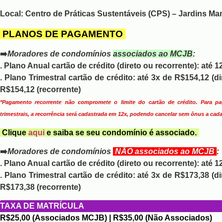
Local:
Centro de Práticas Sustentáveis (CPS) – Jardins Ma
PLANOS DE PAGAMENTO
➡️
Moradores de condomínios
associados ao MCJB
:
. Plano Anual cartão de crédito (direto ou recorrente):
até 1
. Plano Trimestral cartão de crédito:
até 3x de R$154,12
(di
R$154,12
(recorrente)
*Pagamento recorrente não compromete o limite do cartão de crédito. Para p
trimestrais, a recorrência será cadastrada em 12x, podendo cancelar sem ônus a cad
Clique
aqui
e saiba se seu condomínio é associado.
➡️
Moradores de condomínios
NÃO associados ao MCJB
:
. Plano Anual cartão de crédito (direto ou recorrente):
até 1
. Plano Trimestral cartão de crédito:
até 3x de R$173,38 (di
R$173,38 (recorrente)
TAXA DE MATRÍCULA
R$25,00
(Associados MCJB) |
R$35,00
(Não Associados)