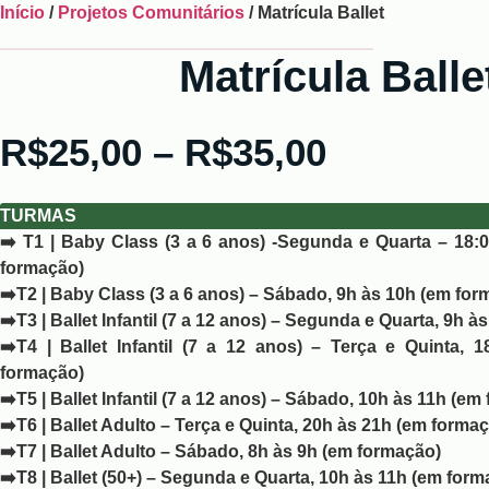
Ir
Início
/
Projetos Comunitários
/ Matrícula Ballet
para
Matrícula Balle
o
conteúdo
Price
R$
25,00
–
R$
35,00
range:
TURMAS
➡️ T1 | Baby Class (3 a 6 anos) -Segunda e Quarta – 18:
R$25,00
formação)
➡️T2 | Baby Class (3 a 6 anos) – Sábado, 9h às 10h (em for
through
➡️T3 | Ballet Infantil (7 a 12 anos) – Segunda e Quarta, 9h às
➡️T4 | Ballet Infantil (7 a 12 anos) – Terça e Quinta, 
R$35,00
formação)
➡️T5 | Ballet Infantil (7 a 12 anos) – Sábado, 10h às 11h (e
➡️T6 | Ballet Adulto – Terça e Quinta, 20h às 21h (em forma
➡️T7 | Ballet Adulto – Sábado, 8h às 9h (em formação)
➡️T8 | Ballet (50+) – Segunda e Quarta, 10h às 11h (em for