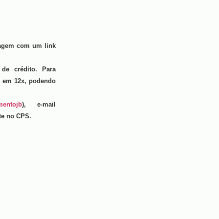
sagem com um link
de crédito. Para
da em 12x, podendo
mentojb
), e-mail
nte no CPS.