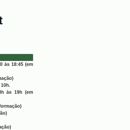
t
00 às 18:45 (em
mação)
 10h.
18h às 19h (em
m formação)
ção)
mação)