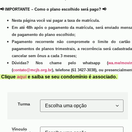
📢 IMPORTANTE – Como o plano escolhido será pago? 📢
Nesta página você vai pagar a taxa de matrícula.
Em até 48h após o pagamento da matrícula, será enviado men
de pagamento do plano escolhido;
Pagamento recorrente não compromete o limite do cartão 
pagamentos de planos trimestrais, a recorrência será cadastra
cancelar sem ônus a cada 3 meses;
Dúvidas? Nos chame pelo whatsapp (
wa.me/movi
(
contato@mcjb.org.br
), telefone (61 3427-3038), ou presencialme
Clique
aqui
e saiba se seu condomínio é associado.
Turma
Vínculo