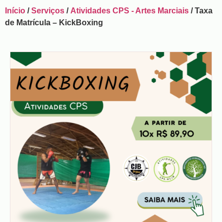
Início
/
Serviços
/
Atividades CPS - Artes Marciais
/ Taxa
de Matrícula – KickBoxing