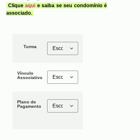
Clique
aqui
e saiba se seu condomínio é
associado.
Turma
Vínculo
Associativo
Plano de
Pagamento