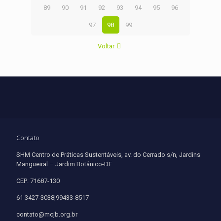
89
90
91
92
93
94
95
96
97
98
99
Voltar
Contato
SHM Centro de Práticas Sustentáveis, av. do Cerrado s/n, Jardins
Mangueiral – Jardim Botânico-DF
CEP: 71687-130
61 3427-3038|99433-8517
contato@mcjb.org.br