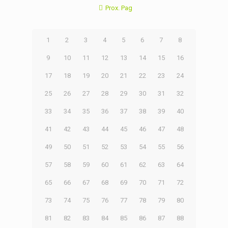
Prox. Pag
1
2
3
4
5
6
7
8
9
10
11
12
13
14
15
16
17
18
19
20
21
22
23
24
25
26
27
28
29
30
31
32
33
34
35
36
37
38
39
40
41
42
43
44
45
46
47
48
49
50
51
52
53
54
55
56
57
58
59
60
61
62
63
64
65
66
67
68
69
70
71
72
73
74
75
76
77
78
79
80
81
82
83
84
85
86
87
88