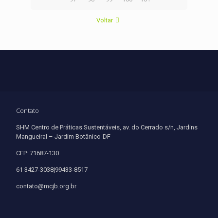
Voltar
Contato
SHM Centro de Práticas Sustentáveis, av. do Cerrado s/n, Jardins
Mangueiral – Jardim Botânico-DF
CEP: 71687-130
61 3427-3038|99433-8517
contato@mcjb.org.br