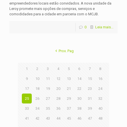
empreendedores locais estão convidados. A nova unidade da
Leroy promete mais opções de compras, serviços e
comodidades para a cidade em parceria com o MCJB.
0
Leia mais...
Prox. Pag
1
2
3
4
5
6
7
8
9
10
11
12
13
14
15
16
17
18
19
20
21
22
23
24
25
26
27
28
29
30
31
32
33
34
35
36
37
38
39
40
41
42
43
44
45
46
47
48