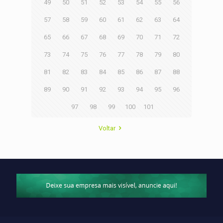
49
50
51
52
53
54
55
56
57
58
59
60
61
62
63
64
65
66
67
68
69
70
71
72
73
74
75
76
77
78
79
80
81
82
83
84
85
86
87
88
89
90
91
92
93
94
95
96
97
98
99
100
101
Voltar